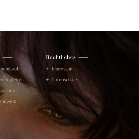
a
Rechtliches
ebenslauf
Impressum
egbegleiter
Datenschutz
ranchen
andwerk