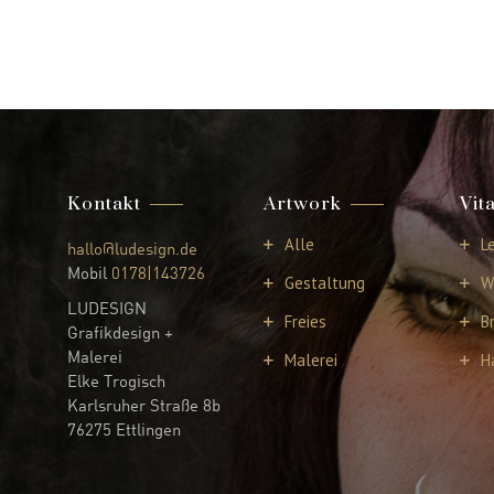
Kontakt
Artwork
Vit
Alle
L
hallo@ludesign.de
Mobil
0178|143726
Gestaltung
W
LUDESIGN
Freies
B
Grafikdesign +
Malerei
Malerei
H
Elke Trogisch
Karlsruher Straße 8b
76275 Ettlingen